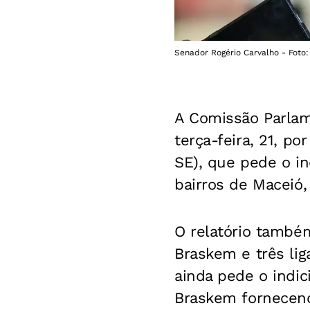
Senador Rogério Carvalho - Foto:
A Comissão Parlam
terça-feira, 21, p
SE), que pede o i
bairros de Maceió,
O relatório também
Braskem e três li
ainda pede o indi
Braskem fornecend