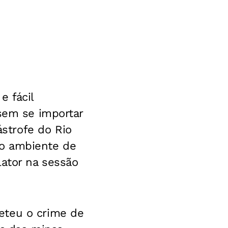
 fácil
 sem se importar
strofe do Rio
io ambiente de
lator na sessão
eteu o crime de