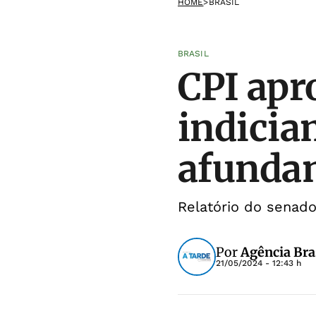
HOME
>
BRASIL
BRASIL
CPI apr
indicia
afunda
Relatório do senado
Por
Agência Bra
21/05/2024 - 12:43 h