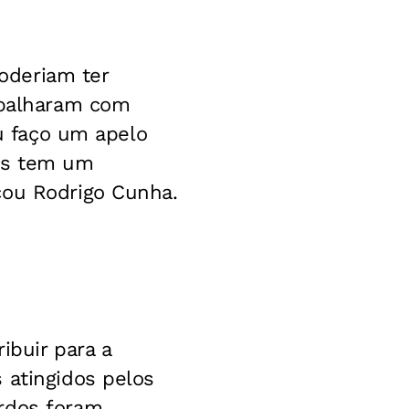
oderiam ter
rabalharam com
eu faço um apelo
nos tem um
cou Rodrigo Cunha.
ibuir para a
 atingidos pelos
ordos foram