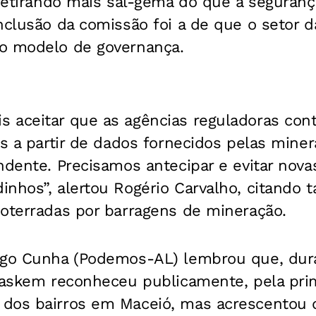
 retirando mais sal-gema do que a seguran
nclusão da comissão foi a de que o setor 
o modelo de governança.
 aceitar que as agências reguladoras con
as a partir de dados fornecidos pelas min
ndente. Precisamos antecipar e evitar nova
inhos”, alertou Rogério Carvalho, citando
soterradas por barragens de mineração.
igo Cunha (Podemos-AL) lembrou que, dur
raskem reconheceu publicamente, pela prim
dos bairros em Maceió, mas acrescentou 