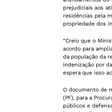
prejudiciais aos a
residências pela m
propriedade dos i
“Creio que o Minis
acordo para amplia
da população da re
indenização por da
espera que isso ac
O documento de ma
(PF), para a Procu
públicos e defenso