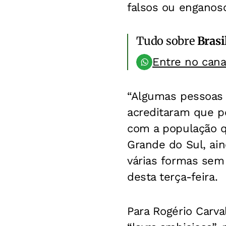
falsos ou enganos
Tudo sobre
Brasi
Entre no can
“Algumas pessoas 
acreditaram que po
com a população q
Grande do Sul, ai
várias formas sem 
desta terça-feira.
Para Rogério Carv