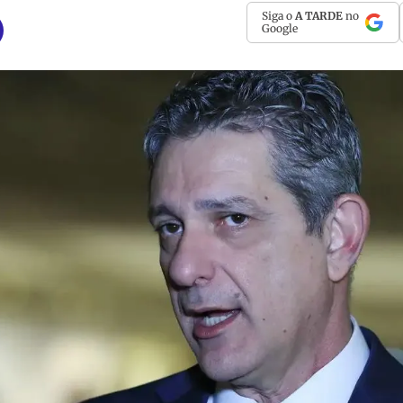
Siga o
A TARDE
no
Google