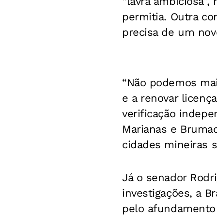
“lavra ambiciosa”,
permitia. Outra co
precisa de um nov
“Não podemos mais
e a renovar licenç
verificação indepe
Marianas e Brumad
cidades mineiras 
Já o senador Rodr
investigações, a B
pelo afundamento 