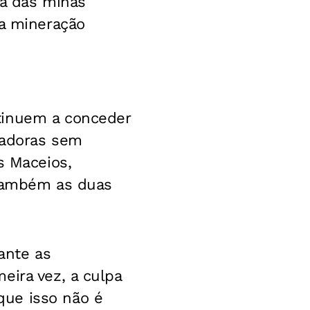
ça das minas
da mineração
tinuem a conceder
eradoras sem
s Maceios,
 também as duas
ante as
eira vez, a culpa
que isso não é