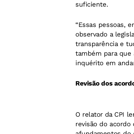
suficiente.
“Essas pessoas, e
observado a legis
transparência e tu
também para que a
inquérito em anda
Revisão dos acord
O relator da CPI l
revisão do acordo 
afundamentos do s