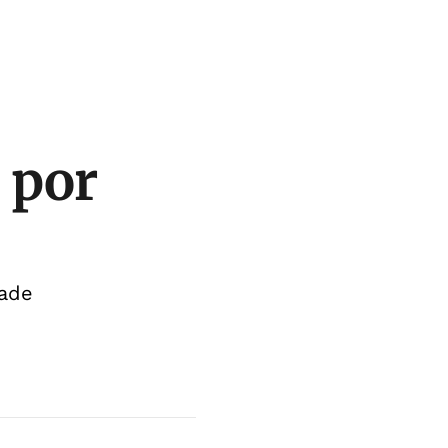
 por
dade