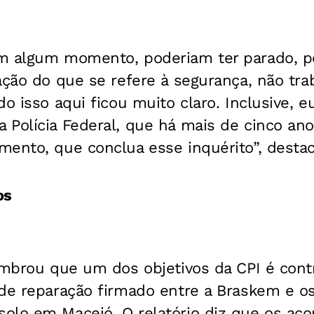
m algum momento, poderiam ter parado, p
lação do que se refere à segurança, não t
do isso aqui ficou muito claro. Inclusive, 
 Polícia Federal, que há mais de cinco a
mento, que conclua esse inquérito”, desta
os
embrou que um dos objetivos da CPI é contr
de reparação firmado entre a Braskem e os
olo em Maceió. O relatório diz que os ac