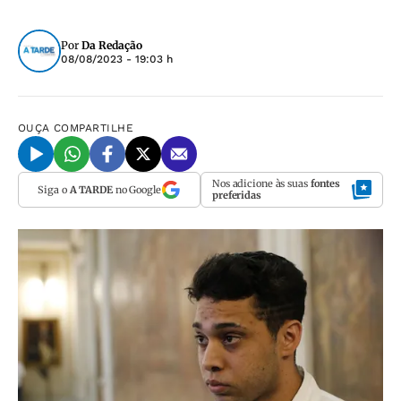
Por
Da Redação
08/08/2023 - 19:03 h
OUÇA
COMPARTILHE
Nos adicione às suas
fontes
Siga o
A TARDE
no Google
preferidas