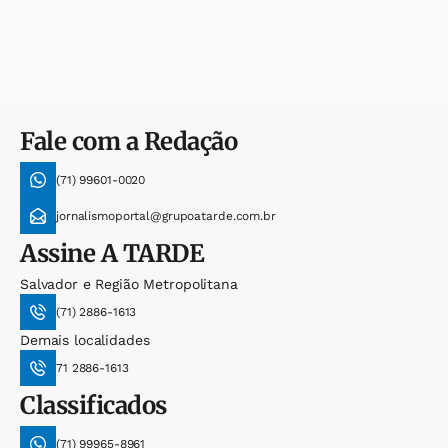
Fale com a Redação
(71) 99601-0020
jornalismoportal@grupoatarde.com.br
Assine
A TARDE
Salvador e Região Metropolitana
(71) 2886-1613
Demais localidades
71 2886-1613
Classificados
(71) 99965-8961