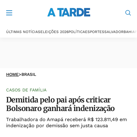
ÚLTIMAS NOTÍCIAS
ELEIÇÕES 2026
POLÍTICA
ESPORTES
SALVADOR
BAHIA
P
HOME
>
BRASIL
CASOS DE FAMÍLIA
Demitida pelo pai após criticar
Bolsonaro ganhará indenização
Trabalhadora do Amapá receberá R$ 123.811,49 em
indenização por demissão sem justa causa