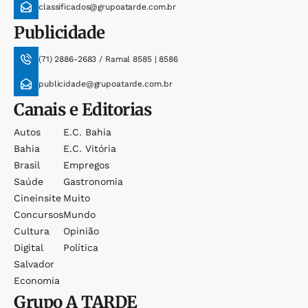
classificados@grupoatarde.com.br
Publicidade
(71) 2886-2683 / Ramal 8585 | 8586
publicidade@grupoatarde.com.br
Canais e Editorias
Autos
E.c. Bahia
Bahia
E.c. Vitória
Brasil
Empregos
Saúde
Gastronomia
Cineinsite
Muito
Concursos
Mundo
Cultura
Opinião
Digital
Política
Salvador
Economia
Grupo
A TARDE