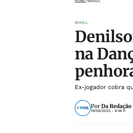
HOME
>
BRASIL
BRASIL
Denilso
na Danç
penhor
Ex-jogador cobra qu
Por
Da Redação
19/06/2023 - 9:46 h