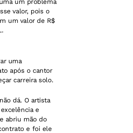
arruma um problema
sse valor, pois o
em um valor de R$
L.
gar uma
ato após o cantor
ar carreira solo.
ão dá. O artista
 excelência e
le abriu mão do
ntrato e foi ele