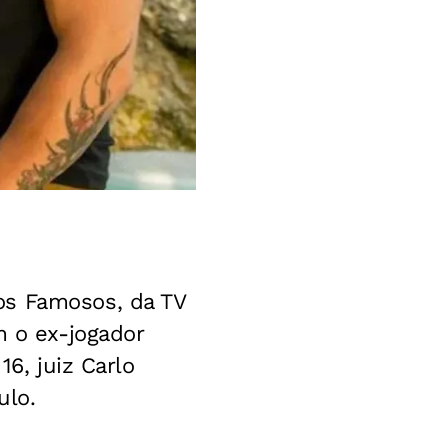
os Famosos, da TV
m o ex-jogador
16, juiz Carlo
ulo.