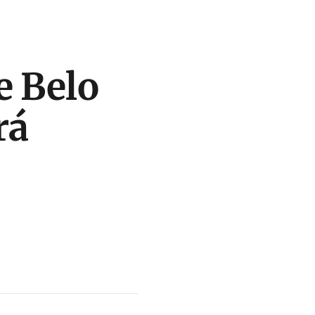
e Belo
rá