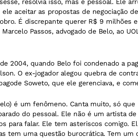
sesse, resolvia isso, mas é pessoal. Ele 
ó ele aceitar as propostas de negociação de
dobro. É discrepante querer R$ 9 milhões 
e Marcelo Passos, advogado de Belo, ao UO
esde 2004, quando Belo foi condenado a pa
lson. O ex-jogador alegou quebra de contr
pagode Soweto, que ele gerenciava, e começ
Belo) é um fenômeno. Canta muito, só que n
arado do pessoal. Ele não é um artista de
 para falar. Ele tem asteriscos comigo. E
as tem uma questão burocrática. Tem um co