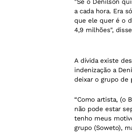
"Se o Denilson qui
a cada hora. Era s
que ele quer é o 
4,9 milhões", diss
A dívida existe d
indenização a Deni
deixar o grupo de 
“Como artista, (o 
não pode estar sep
tenho meus motivos
grupo (Soweto), m