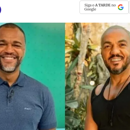
Siga o
A TARDE
no
Google