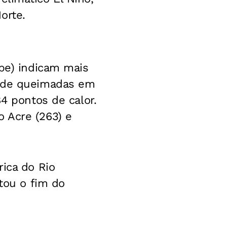
orte.
npe) indicam mais
a de queimadas em
84 pontos de calor.
 Acre (263) e
rica do Rio
ntou o fim do