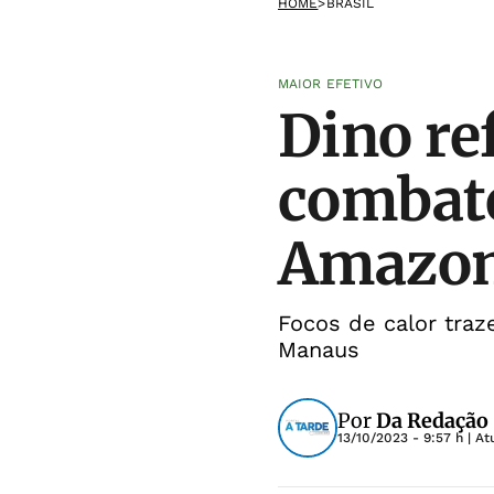
HOME
>
BRASIL
MAIOR EFETIVO
Dino re
combate
Amazo
Focos de calor traz
Manaus
Por
Da Redação
13/10/2023 - 9:57 h
| At