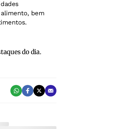
idades
 alimento, bem
timentos.
staques do dia.