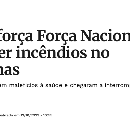
força Força Nacion
r incêndios no
nas
em malefícios à saúde e chegaram a interrom
ualizada em
13/10/2023 - 10:55