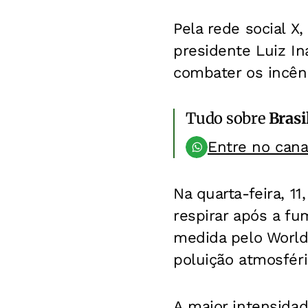
Pela rede social X,
presidente Luiz In
combater os incên
Tudo sobre
Brasi
Entre no can
Na quarta-feira, 1
respirar após a fu
medida pelo World 
poluição atmosféri
A maior intensida