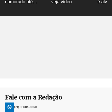
namorado até
veja vídeo
é alvo
desmaiar em elevador
Salvad
Fale com a Redação
(71) 99601-0020