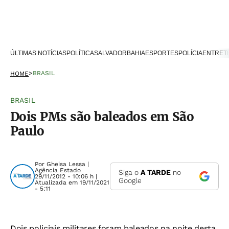
ÚLTIMAS NOTÍCIAS
POLÍTICA
SALVADOR
BAHIA
ESPORTES
POLÍCIA
ENTRET
>
BRASIL
HOME
BRASIL
Dois PMs são baleados em São
Paulo
Por
Gheisa Lessa |
Agência Estado
Siga o
A TARDE
no
29/11/2012 - 10:06 h |
Google
Atualizada em 19/11/2021
- 5:11
Dois policiais militares foram baleados na noite desta