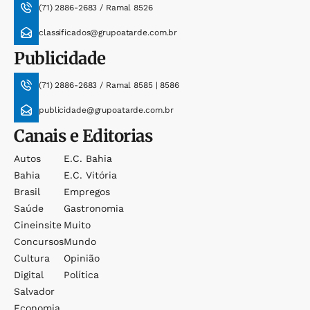
(71) 2886-2683 / Ramal 8526
classificados@grupoatarde.com.br
Publicidade
(71) 2886-2683 / Ramal 8585 | 8586
publicidade@grupoatarde.com.br
Canais e Editorias
Autos
E.c. Bahia
Bahia
E.c. Vitória
Brasil
Empregos
Saúde
Gastronomia
Cineinsite
Muito
Concursos
Mundo
Cultura
Opinião
Digital
Política
Salvador
Economia