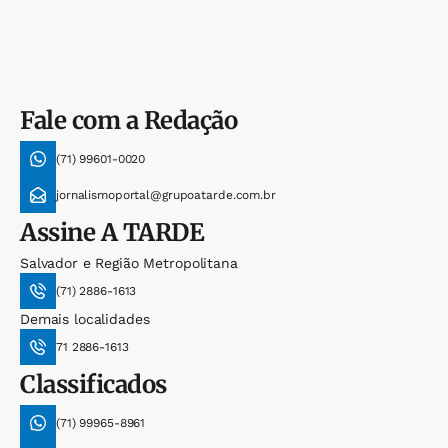
Fale com a Redação
(71) 99601-0020
jornalismoportal@grupoatarde.com.br
Assine
A TARDE
Salvador e Região Metropolitana
(71) 2886-1613
Demais localidades
71 2886-1613
Classificados
(71) 99965-8961