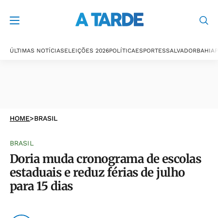
ÚLTIMAS NOTÍCIAS
ELEIÇÕES 2026
POLÍTICA
ESPORTES
SALVADOR
BAHIA
P
HOME
>
BRASIL
BRASIL
Doria muda cronograma de escolas
estaduais e reduz férias de julho
para 15 dias