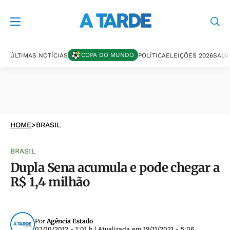
COPA DO MUNDO
ÚLTIMAS NOTÍCIAS
POLÍTICA
ELEIÇÕES 2026
SALV
HOME
>
BRASIL
BRASIL
Dupla Sena acumula e pode chegar a
R$ 1,4 milhão
Por
Agência Estado
03/10/2012 - 1:01 h
| Atualizada em
19/11/2021 - 5:06