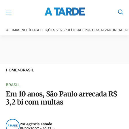
ÚLTIMAS NOTÍCIAS
ELEIÇÕES 2026
POLÍTICA
ESPORTES
SALVADOR
BAHIA
P
HOME
>
BRASIL
BRASIL
Em 10 anos, São Paulo arrecada R$
3,2 bi com multas
Por
Agencia Estado
15/03/2007 - 10:12 h