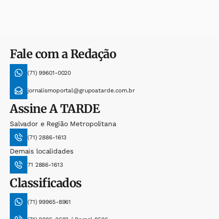
Fale com a Redação
(71) 99601-0020
jornalismoportal@grupoatarde.com.br
Assine
A TARDE
Salvador e Região Metropolitana
(71) 2886-1613
Demais localidades
71 2886-1613
Classificados
(71) 99965-8961