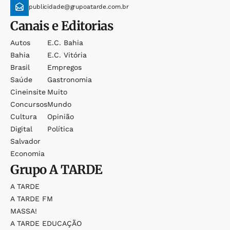
publicidade@grupoatarde.com.br
Canais e Editorias
Autos
E.c. Bahia
Bahia
E.c. Vitória
Brasil
Empregos
Saúde
Gastronomia
Cineinsite
Muito
Concursos
Mundo
Cultura
Opinião
Digital
Política
Salvador
Economia
Grupo
A TARDE
A TARDE
A TARDE FM
MASSA!
A TARDE EDUCAÇÃO