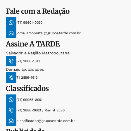
Fale com a Redação
(71) 99601-0020
jornalismoportal@grupoatarde.com.br
Assine
A TARDE
Salvador e Região Metropolitana
(71) 2886-1613
Demais localidades
71 2886-1613
Classificados
(71) 99965-8961
(71) 2886-2683 / Ramal 8526
classificados@grupoatarde.com.br