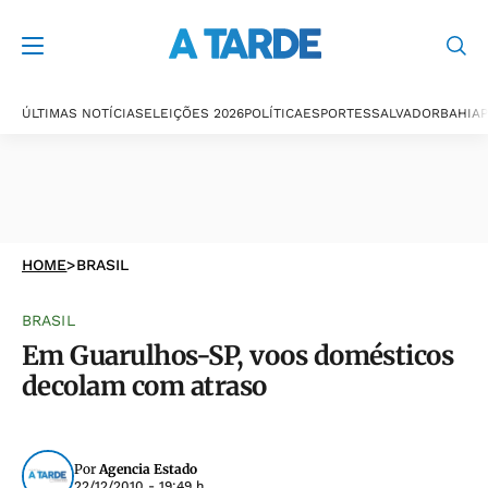
ÚLTIMAS NOTÍCIAS
ELEIÇÕES 2026
POLÍTICA
ESPORTES
SALVADOR
BAHIA
P
HOME
>
BRASIL
BRASIL
Em Guarulhos-SP, voos domésticos
decolam com atraso
Por
Agencia Estado
22/12/2010 - 19:49 h