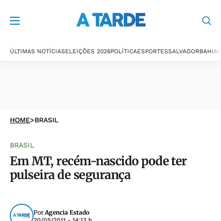
ÚLTIMAS NOTÍCIAS
ELEIÇÕES 2026
POLÍTICA
ESPORTES
SALVADOR
BAHIA
P
HOME
>
BRASIL
BRASIL
Em MT, recém-nascido pode ter
pulseira de segurança
Por
Agencia Estado
20/05/2011 - 14:13 h