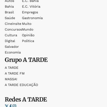
Autos
E.c. Bahia
Bahia
E.c. Vitória
Brasil
Empregos
Saúde
Gastronomia
Cineinsite
Muito
Concursos
Mundo
Cultura
Opinião
Digital
Política
Salvador
Economia
Grupo
A TARDE
A TARDE
A TARDE FM
MASSA!
A TARDE EDUCAÇÃO
Redes
A TARDE