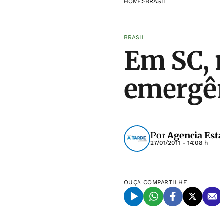
HOME
>
BRASIL
BRASIL
Em SC, 
emergên
Por
Agencia Est
27/01/2011 - 14:08 h
OUÇA
COMPARTILHE