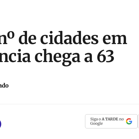
nº de cidades em
cia chega a 63
ado
Siga o
A TARDE
no
Google