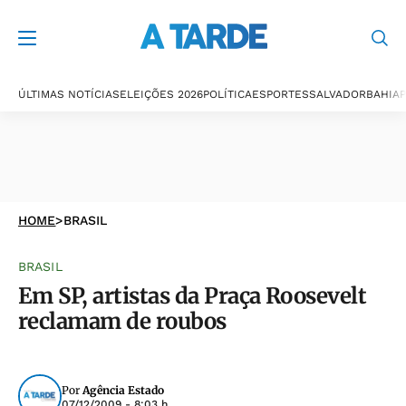
ÚLTIMAS NOTÍCIAS
ELEIÇÕES 2026
POLÍTICA
ESPORTES
SALVADOR
BAHIA
P
HOME
>
BRASIL
BRASIL
Em SP, artistas da Praça Roosevelt
reclamam de roubos
Por
Agência Estado
07/12/2009 - 8:03 h