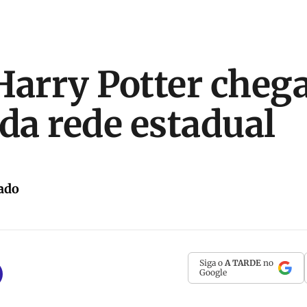
Harry Potter chega
 da rede estadual
ado
Siga o
A TARDE
no
Google