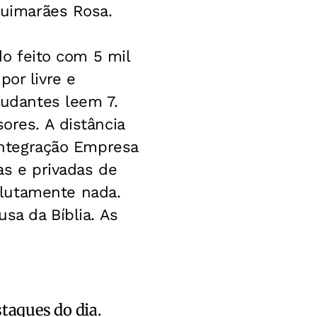
Guimarães Rosa.
do feito com 5 mil
por livre e
tudantes leem 7.
ores. A distância
 Integração Empresa
as e privadas de
olutamente nada.
usa da Bíblia. As
staques do dia.