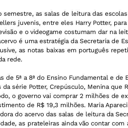
o semestre, as salas de leitura das escolas
lers juvenis, entre eles Harry Potter, para 
evisão e o videogame costumam dar na leit
cervo é uma estratégia da Secretaria de E
lusive, as notas baixas em português repe
da rede.
as de 5ª a 8ª do Ensino Fundamental e de
s da série Potter,
Crepúsculo
,
Menina que R
todo, o governo vai comprar 2 milhões de 
stimento de R$ 19,3 milhões. Maria Aparec
ora do acervo das salas de leitura da Secre
dade, as prateleiras ainda vão contar com 