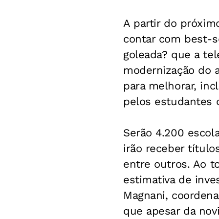
A partir do próxim
contar com best-sel
goleada? que a tel
modernização do a
para melhorar, inc
pelos estudantes 
Serão 4.200 escol
irão receber título
entre outros. Ao 
estimativa de inve
Magnani, coordenad
que apesar da novi