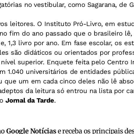
igatórias no vestibular, como
Sagarana
, de 
vos leitores. O Instituto Pró-Livro, em estu
o fim do ano passado que o brasileiro lê, 
, 1,3 livro por ano. Em fase escolar, os es
les são didáticos ou orientados por profess
o nível superior. Enquete feita pelo Centro
om 1.040 universitários de entidades públic
u que um em cada cinco deles não lê abs
deptos da leitura só entrou na lista por ca
do
Jornal da Tarde
.
no
Google Notícias
e receba os principais de