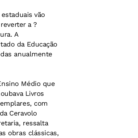
 estaduais vão
reverter a ?
ura. A
stado da Educação
tidas anualmente
 Ensino Médio que
oubava Livros
exemplares, com
ida Ceravolo
taria, ressalta
as obras clássicas,