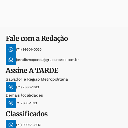
Fale com a Redação
(71) 99601-0020
jornalismoportal@grupoatarde.com.br
Assine
A TARDE
Salvador e Região Metropolitana
(71) 2886-1613
Demais localidades
71 2886-1613
Classificados
(71) 99965-8961