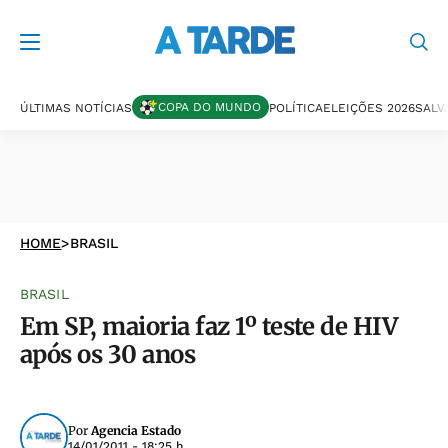
COPA DO MUNDO
ÚLTIMAS NOTÍCIAS
POLÍTICA
ELEIÇÕES 2026
SALV
HOME
>
BRASIL
BRASIL
Em SP, maioria faz 1º teste de HIV
após os 30 anos
Por
Agencia Estado
14/01/2011 - 18:25 h