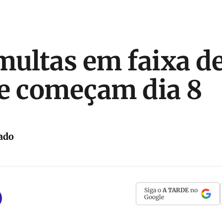
multas em faixa d
e começam dia 8
ado
Siga o
A TARDE
no
Google