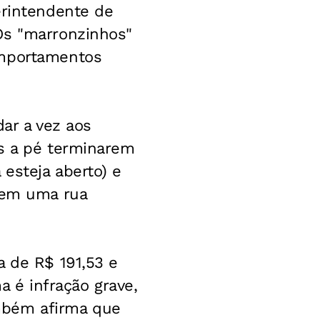
erintendente de
Os "marronzinhos"
omportamentos
dar a vez aos
as a pé terminarem
esteja aberto) e
a em uma rua
a de R$ 191,53 e
a é infração grave,
mbém afirma que