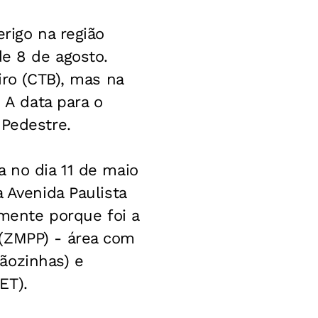
rigo na região
de 8 de agosto.
iro (CTB), mas na
 A data para o
 Pedestre.
a no dia 11 de maio
 Avenida Paulista
amente porque foi a
 (ZMPP) - área com
ãozinhas) e
ET).