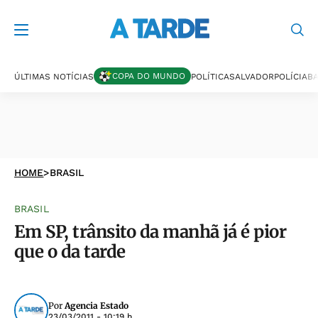
COPA DO MUNDO
ÚLTIMAS NOTÍCIAS
POLÍTICA
SALVADOR
POLÍCIA
BA
HOME
>
BRASIL
BRASIL
Em SP, trânsito da manhã já é pior
que o da tarde
Por
Agencia Estado
23/03/2011 - 10:19 h