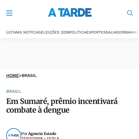
ÚLTIMAS NOTÍCIAS
ELEIÇÕES 2026
POLÍTICA
ESPORTES
SALVADOR
BAHIA
P
HOME
>
BRASIL
BRASIL
Em Sumaré, prêmio incentivará
combate à dengue
Por
Agencia Estado
22/03/2008 - 13:51 h