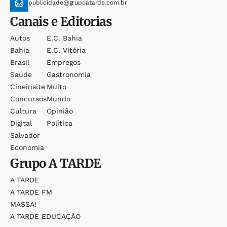
publicidade@grupoatarde.com.br
Canais e Editorias
Autos
E.c. Bahia
Bahia
E.c. Vitória
Brasil
Empregos
Saúde
Gastronomia
Cineinsite
Muito
Concursos
Mundo
Cultura
Opinião
Digital
Política
Salvador
Economia
Grupo
A TARDE
A TARDE
A TARDE FM
MASSA!
A TARDE EDUCAÇÃO