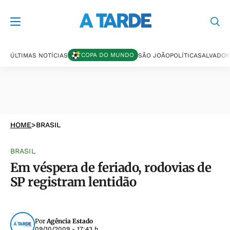
COPA DO MUNDO
ÚLTIMAS NOTÍCIAS
SÃO JOÃO
POLÍTICA
SALVADOR
HOME
>
BRASIL
BRASIL
Em véspera de feriado, rodovias de
SP registram lentidão
Por
Agência Estado
09/10/2009 - 17:43 h