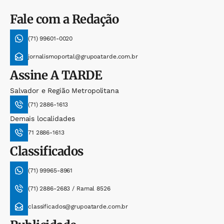
Fale com a Redação
(71) 99601-0020
jornalismoportal@grupoatarde.com.br
Assine
A TARDE
Salvador e Região Metropolitana
(71) 2886-1613
Demais localidades
71 2886-1613
Classificados
(71) 99965-8961
(71) 2886-2683 / Ramal 8526
classificados@grupoatarde.com.br