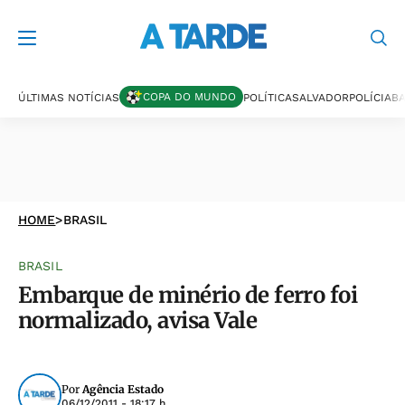
COPA DO MUNDO
ÚLTIMAS NOTÍCIAS
POLÍTICA
SALVADOR
POLÍCIA
BA
HOME
>
BRASIL
BRASIL
Embarque de minério de ferro foi
normalizado, avisa Vale
Por
Agência Estado
06/12/2011 - 18:17 h