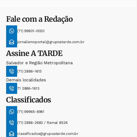
Fale com a Redação
(71) 99601-0020
jornalismoportal@grupoatarde.com.br
Assine
A TARDE
Salvador e Região Metropolitana
(71) 2886-1613
Demais localidades
71 2886-1613
Classificados
(71) 99965-8961
(71) 2886-2683 / Ramal 8526
classificados@grupoatarde.com.br