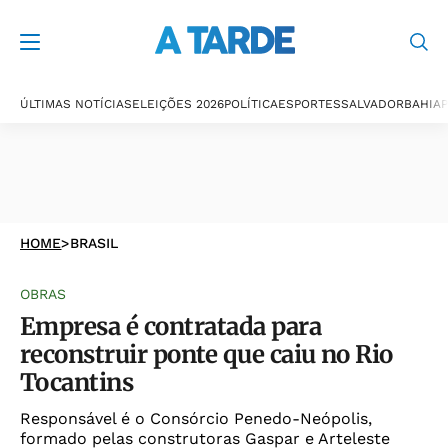
ÚLTIMAS NOTÍCIAS
ELEIÇÕES 2026
POLÍTICA
ESPORTES
SALVADOR
BAHIA
P
HOME
>
BRASIL
OBRAS
Empresa é contratada para
reconstruir ponte que caiu no Rio
Tocantins
Responsável é o Consórcio Penedo-Neópolis,
formado pelas construtoras Gaspar e Arteleste