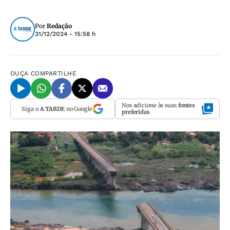
Por
Redação
31/12/2024 - 15:58 h
OUÇA
COMPARTILHE
Nos adicione às suas
fontes
Siga o
A TARDE
no Google
preferidas