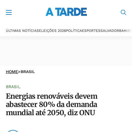
ÚLTIMAS NOTÍCIAS
ELEIÇÕES 2026
POLÍTICA
ESPORTES
SALVADOR
BAHIA
P
HOME
>
BRASIL
BRASIL
Energias renováveis devem
abastecer 80% da demanda
mundial até 2050, diz ONU