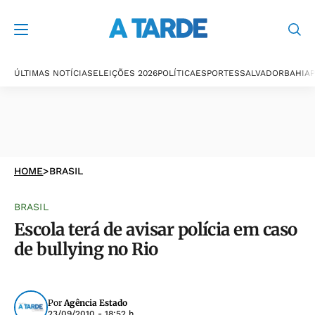
ÚLTIMAS NOTÍCIAS
ELEIÇÕES 2026
POLÍTICA
ESPORTES
SALVADOR
BAHIA
P
HOME
>
BRASIL
BRASIL
Escola terá de avisar polícia em caso
de bullying no Rio
Por
Agência Estado
23/09/2010 - 18:52 h