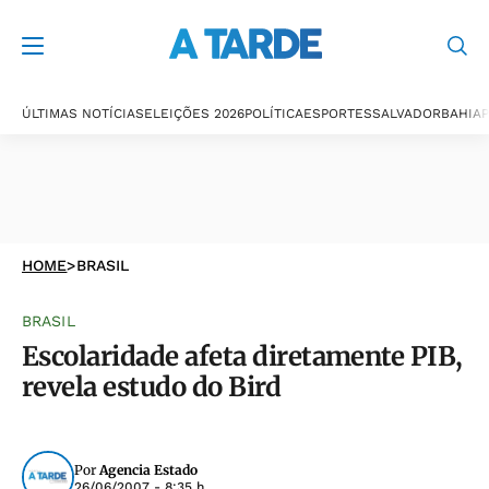
ÚLTIMAS NOTÍCIAS
ELEIÇÕES 2026
POLÍTICA
ESPORTES
SALVADOR
BAHIA
P
HOME
>
BRASIL
BRASIL
Escolaridade afeta diretamente PIB,
revela estudo do Bird
Por
Agencia Estado
26/06/2007 - 8:35 h