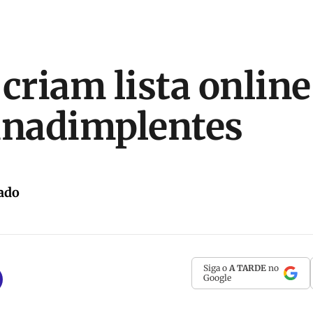
 criam lista online
inadimplentes
ado
Siga o
A TARDE
no
Google