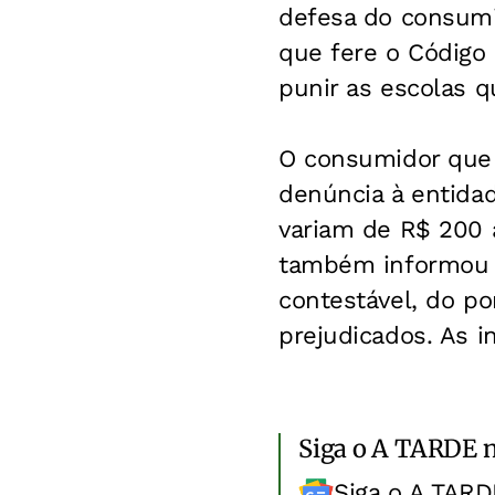
defesa do consumi
que fere o Código
punir as escolas q
O consumidor que s
denúncia à entida
variam de R$ 200 
também informou o
contestável, do po
prejudicados. As 
Siga o A TARDE 
Siga o A TARD