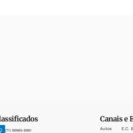
lassificados
Canais e 
Autos
E.c. 
(71) 99965-8961