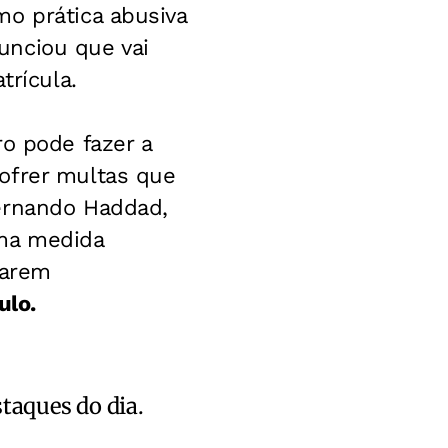
mo prática abusiva
unciou que vai
trícula.
ro pode fazer a
ofrer multas que
Fernando Haddad,
ma medida
rarem
ulo.
staques do dia.