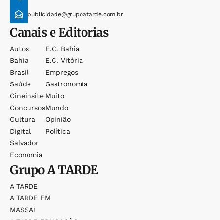
publicidade@grupoatarde.com.br
Canais e Editorias
Autos
E.c. Bahia
Bahia
E.c. Vitória
Brasil
Empregos
Saúde
Gastronomia
Cineinsite
Muito
Concursos
Mundo
Cultura
Opinião
Digital
Política
Salvador
Economia
Grupo
A TARDE
A TARDE
A TARDE FM
MASSA!