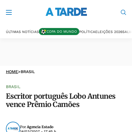
COPA DO MUNDO
ÚLTIMAS NOTÍCIAS
POLÍTICA
ELEIÇÕES 2026
SALV
HOME
>
BRASIL
BRASIL
Escritor português Lobo Antunes
vence Prêmio Camões
Por
Agencia Estado
14/03/2007 - 17:45 h