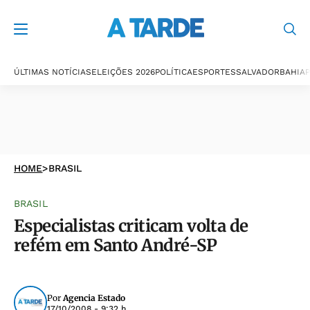
ÚLTIMAS NOTÍCIAS
ELEIÇÕES 2026
POLÍTICA
ESPORTES
SALVADOR
BAHIA
P
HOME
>
BRASIL
BRASIL
Especialistas criticam volta de
refém em Santo André-SP
Por
Agencia Estado
17/10/2008 - 9:32 h