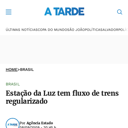
ÚLTIMAS NOTÍCIAS
COPA DO MUNDO
SÃO JOÃO
POLÍTICA
SALVADOR
POLÍC
HOME
>
BRASIL
BRASIL
Estação da Luz tem fluxo de trens
regularizado
Por
Agência Estado
08/09/2009 - 20:45 h