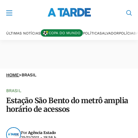
COPA DO MUNDO
ÚLTIMAS NOTÍCIAS
POLÍTICA
SALVADOR
POLÍCIA
BA
HOME
>
BRASIL
BRASIL
Estação São Bento do metrô amplia
horário de acessos
Por
Agência Estado
25/11/2011 - 19:58 h