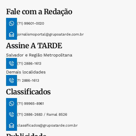
Fale com a Redação
(71) 99601-0020
jornalismoportal@grupoatarde.com.br
Assine
A TARDE
Salvador e Região Metropolitana
(71) 2886-1613
Demais localidades
71 2886-1613
Classificados
(71) 99965-8961
(71) 2886-2683 / Ramal 8526
classificados@grupoatarde.com.br