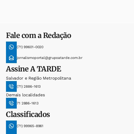
Fale com a Redação
(71) 99601-0020
jornalismoportal@grupoatarde.com.br
Assine
A TARDE
Salvador e Região Metropolitana
(71) 2886-1613
Demais localidades
71 2886-1613
Classificados
(71) 99965-8961