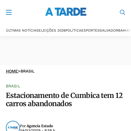
ÚLTIMAS NOTÍCIAS
ELEIÇÕES 2026
POLÍTICA
ESPORTES
SALVADOR
BAHIA
P
HOME
>
BRASIL
BRASIL
Estacionamento de Cumbica tem 12
carros abandonados
Por
Agencia Estado
04/03/2009 - 9:58 h