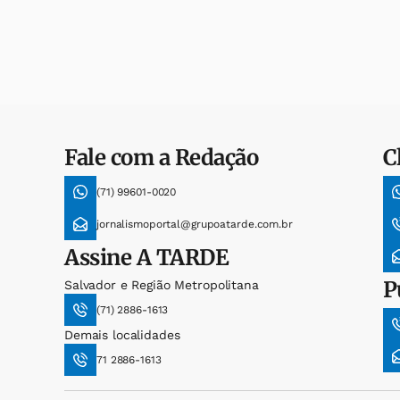
Fale com a Redação
C
(71) 99601-0020
jornalismoportal@grupoatarde.com.br
Assine
A TARDE
P
Salvador e Região Metropolitana
(71) 2886-1613
Demais localidades
71 2886-1613