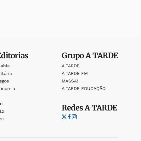
Editorias
Grupo
A TARDE
Bahia
A TARDE
itória
A TARDE FM
egos
MASSA!
ronomia
A TARDE EDUCAÇÃO
o
o
Redes
A TARDE
ão
ca