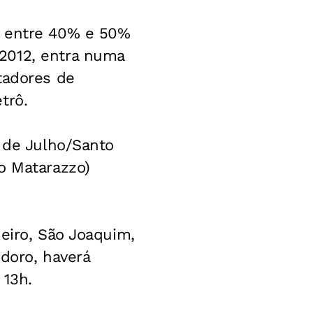
r entre 40% e 50%
2012, entra numa
tadores de
trô.
9 de Julho/Santo
o Matarazzo)
eiro, São Joaquim,
odoro, haverá
 13h.