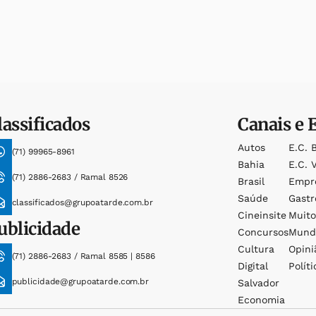
lassificados
Canais e 
Autos
E.c. 
(71) 99965-8961
Bahia
E.c. V
(71) 2886-2683 / Ramal 8526
Brasil
Empr
Saúde
Gast
classificados@grupoatarde.com.br
Cineinsite
Muit
ublicidade
Concursos
Mund
Cultura
Opini
(71) 2886-2683 / Ramal 8585 | 8586
Digital
Políti
publicidade@grupoatarde.com.br
Salvador
Economia