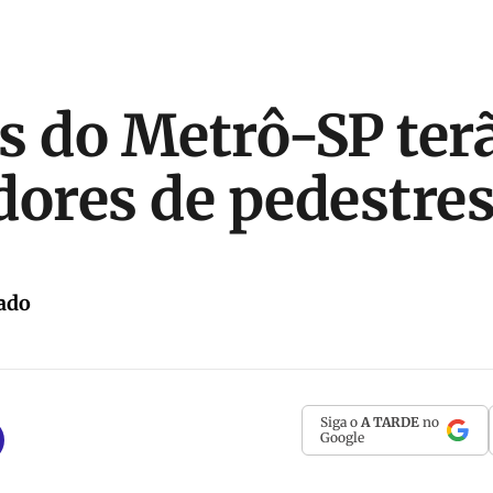
s do Metrô-SP ter
dores de pedestre
ado
Siga o
A TARDE
no
Google