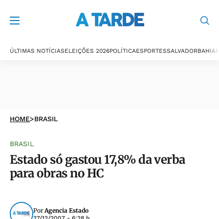
ÚLTIMAS NOTÍCIAS
ELEIÇÕES 2026
POLÍTICA
ESPORTES
SALVADOR
BAHIA
P
HOME
>
BRASIL
BRASIL
Estado só gastou 17,8% da verba
para obras no HC
Por
Agencia Estado
27/12/2007 - 6:28 h