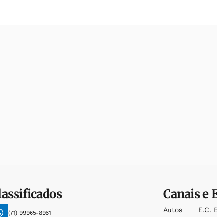
lassificados
Canais e 
Autos
E.c. 
(71) 99965-8961