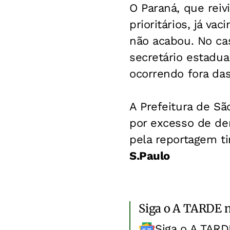
O Paraná, que reiv
prioritários, já v
não acabou. No cas
secretário estadua
ocorrendo fora das
A Prefeitura de Sã
por excesso de de
pela reportagem t
S.Paulo
Siga o A TARDE 
Siga o A TARD