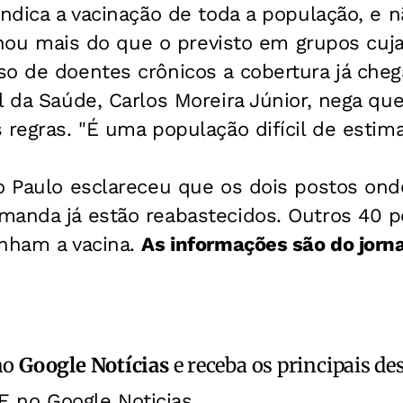
indica a vacinação de toda a população, e 
acinou mais do que o previsto em grupos cuj
o de doentes crônicos a cobertura já cheg
l da Saúde, Carlos Moreira Júnior, nega que
 regras. "É uma população difícil de estima
o Paulo esclareceu que os dois postos ond
manda já estão reabastecidos. Outros 40 
inham a vacina.
As informações são do jorn
no
Google Notícias
e receba os principais de
E no Google Noticias