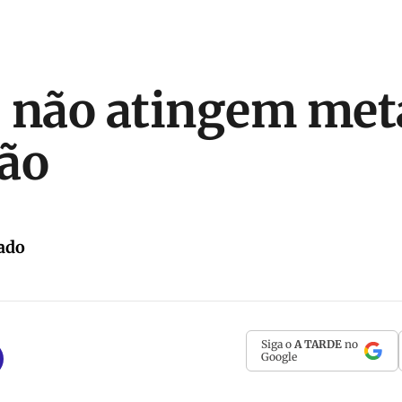
 não atingem met
ão
ado
Siga o
A TARDE
no
Google