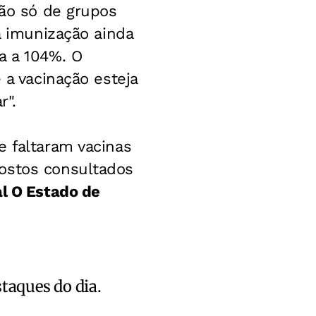
não só de grupos
a imunização ainda
a a 104%. O
 a vacinação esteja
r".
e faltaram vacinas
postos consultados
al O Estado de
staques do dia.