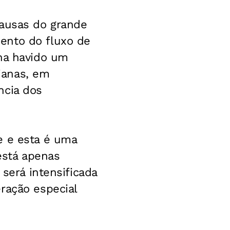
causas do grande
ento do fluxo de
nha havido um
ianas, em
ncia dos
e e esta é uma
 está apenas
 será intensificada
ração especial