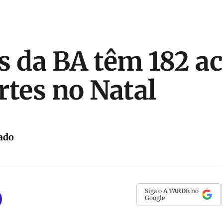
s da BA têm 182 a
rtes no Natal
ado
Siga o
A TARDE
no
Google