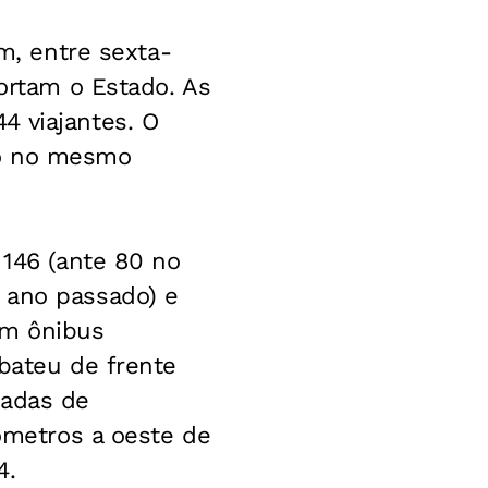
am, entre sexta-
cortam o Estado. As
4 viajantes. O
do no mesmo
 146 (ante 80 no
 ano passado) e
um ônibus
 bateu de frente
ladas de
lômetros a oeste de
4.