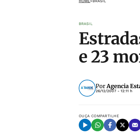
HOME
>
BRASIL
BRASIL
Estrada
e 23 mo
Por
Agencia Est
26/12/2007 - 12:11 h
OUÇA
COMPARTILHE