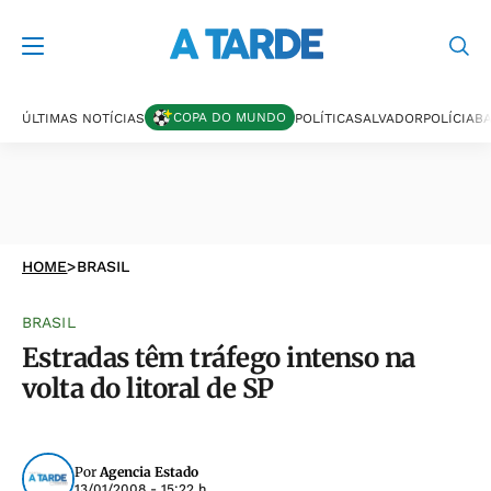
COPA DO MUNDO
ÚLTIMAS NOTÍCIAS
POLÍTICA
SALVADOR
POLÍCIA
BA
HOME
>
BRASIL
BRASIL
Estradas têm tráfego intenso na
volta do litoral de SP
Por
Agencia Estado
13/01/2008 - 15:22 h