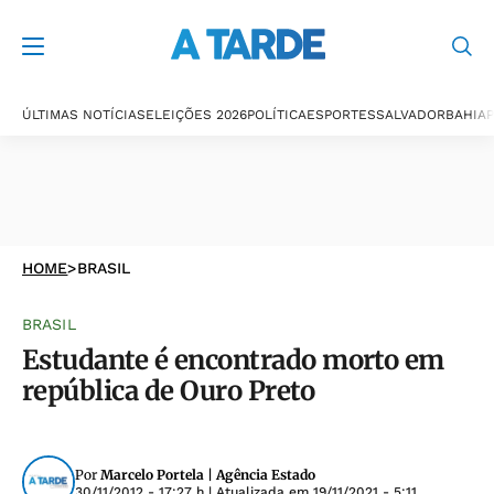
ÚLTIMAS NOTÍCIAS
ELEIÇÕES 2026
POLÍTICA
ESPORTES
SALVADOR
BAHIA
P
HOME
>
BRASIL
BRASIL
Estudante é encontrado morto em
república de Ouro Preto
Por
Marcelo Portela | Agência Estado
30/11/2012 - 17:27 h
| Atualizada em
19/11/2021 - 5:11