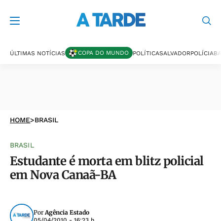
COPA DO MUNDO
ÚLTIMAS NOTÍCIAS
POLÍTICA
SALVADOR
POLÍCIA
BA
HOME
>
BRASIL
BRASIL
Estudante é morta em blitz policial
em Nova Canaã-BA
Por
Agência Estado
05/04/2010 - 16:23 h