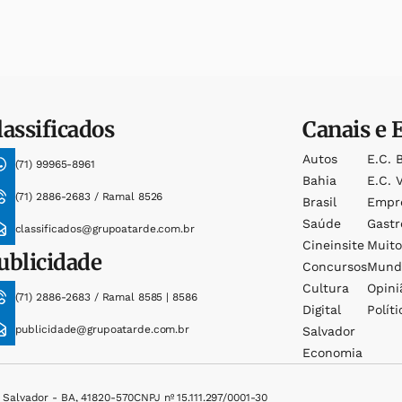
lassificados
Canais e 
Autos
E.c. 
(71) 99965-8961
Bahia
E.c. V
(71) 2886-2683 / Ramal 8526
Brasil
Empr
Saúde
Gast
classificados@grupoatarde.com.br
Cineinsite
Muit
ublicidade
Concursos
Mund
Cultura
Opini
(71) 2886-2683 / Ramal 8585 | 8586
Digital
Políti
publicidade@grupoatarde.com.br
Salvador
Economia
, Salvador - BA, 41820-570
CNPJ nº 15.111.297/0001-30