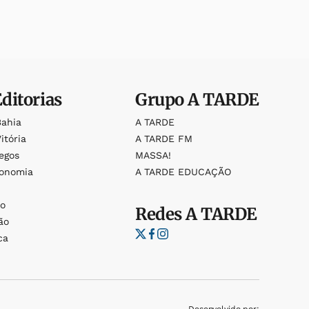
Editorias
Grupo
A TARDE
Bahia
A TARDE
itória
A TARDE FM
egos
MASSA!
ronomia
A TARDE EDUCAÇÃO
o
o
Redes
A TARDE
ão
ca
Desenvolvido por: