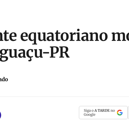
te equatoriano m
Iguaçu-PR
ado
Siga o
A TARDE
no
Google