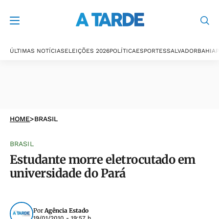
ÚLTIMAS NOTÍCIAS
ELEIÇÕES 2026
POLÍTICA
ESPORTES
SALVADOR
BAHIA
P
HOME
>
BRASIL
BRASIL
Estudante morre eletrocutado em
universidade do Pará
Por
Agência Estado
19/01/2010 - 19:57 h