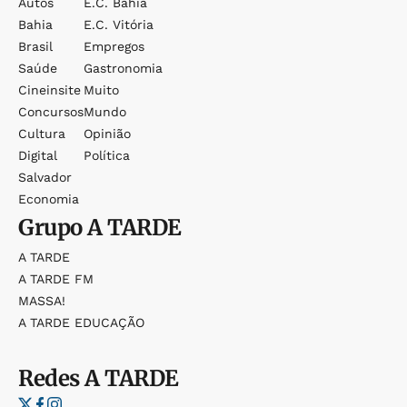
Autos
E.c. Bahia
Bahia
E.c. Vitória
Brasil
Empregos
Saúde
Gastronomia
Cineinsite
Muito
Concursos
Mundo
Cultura
Opinião
Digital
Política
Salvador
Economia
Grupo
A TARDE
A TARDE
A TARDE FM
MASSA!
A TARDE EDUCAÇÃO
Redes
A TARDE