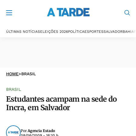
ÚLTIMAS NOTÍCIAS
ELEIÇÕES 2026
POLÍTICA
ESPORTES
SALVADOR
BAHIA
P
HOME
>
BRASIL
BRASIL
Estudantes acampam na sede do
Incra, em Salvador
Por
Agencia Estado
08/06/2009 - 16:10 h