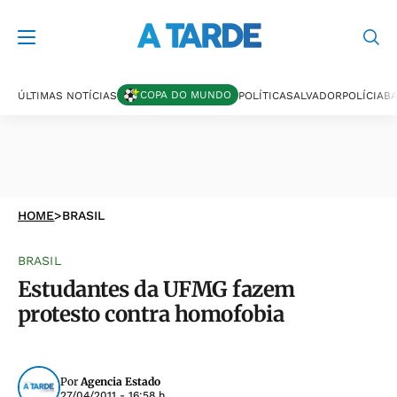
COPA DO MUNDO
ÚLTIMAS NOTÍCIAS
POLÍTICA
SALVADOR
POLÍCIA
BA
HOME
>
BRASIL
BRASIL
Estudantes da UFMG fazem
protesto contra homofobia
Por
Agencia Estado
27/04/2011 - 16:58 h