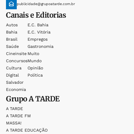
publicidade@grupoatarde.com.br
Canais e Editorias
Autos
E.c. Bahia
Bahia
E.c. Vitória
Brasil
Empregos
Saúde
Gastronomia
Cineinsite
Muito
Concursos
Mundo
Cultura
Opinião
Digital
Política
Salvador
Economia
Grupo
A TARDE
A TARDE
A TARDE FM
MASSA!
A TARDE EDUCAÇÃO