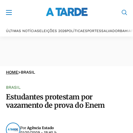
ÚLTIMAS NOTÍCIAS
ELEIÇÕES 2026
POLÍTICA
ESPORTES
SALVADOR
BAHIA
P
HOME
>
BRASIL
BRASIL
Estudantes protestam por
vazamento de prova do Enem
Por
Agência Estado
01/10/2009 - 19:40 h