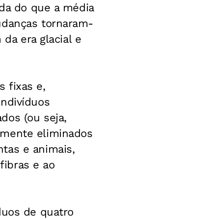
ida do que a média
mudanças tornaram-
 da era glacial e
 fixas e,
Indivíduos
dos (ou seja,
lmente eliminados
tas e animais,
ibras e ao
duos de quatro