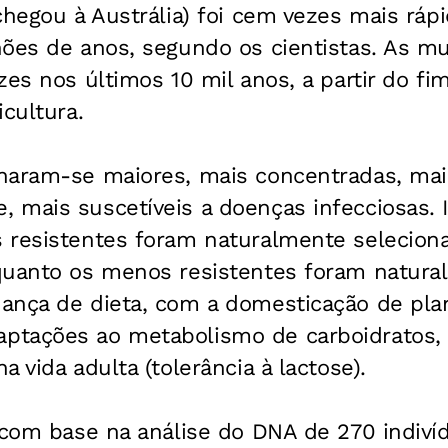
chegou à Austrália) foi cem vezes mais ráp
hões de anos, segundo os cientistas. As 
es nos últimos 10 mil anos, a partir do fim
icultura.
naram-se maiores, mais concentradas, mais
 mais suscetíveis a doenças infecciosas. 
 resistentes foram naturalmente seleciona
quanto os menos resistentes foram natura
ança de dieta, com a domesticação de plan
tações ao metabolismo de carboidratos, f
 vida adulta (tolerância à lactose).
 com base na análise do DNA de 270 indiví