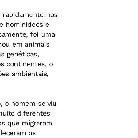
 rapidamente nos
ue hominídeos e
camente, foi uma
mou em animais
s genéticas,
os continentes, o
es ambientais,
o, o homem se viu
muito diferentes
 os que migraram
valeceram os