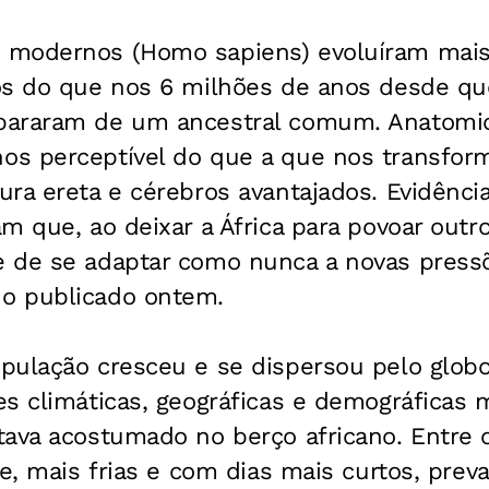
 modernos (Homo sapiens) evoluíram mais
os do que nos 6 milhões de anos desde q
pararam de um ancestral comum. Anatomi
s perceptível do que a que nos transfor
ra ereta e cérebros avantajados. Evidência
m que, ao deixar a África para povoar outr
 de se adaptar como nunca a novas pressõ
o publicado ontem.
pulação cresceu e se dispersou pelo glob
s climáticas, geográficas e demográficas 
tava acostumado no berço africano. Entre
te, mais frias e com dias mais curtos, pre