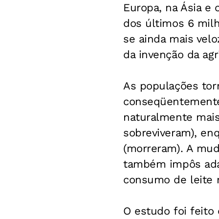
Europa, na Ásia e 
dos últimos 6 mil
se ainda mais veloz
da invenção da agr
As populações tor
conseqüentemente,
naturalmente mais
sobreviveram), en
(morreram). A mud
também impôs adap
consumo de leite na
O estudo foi feito