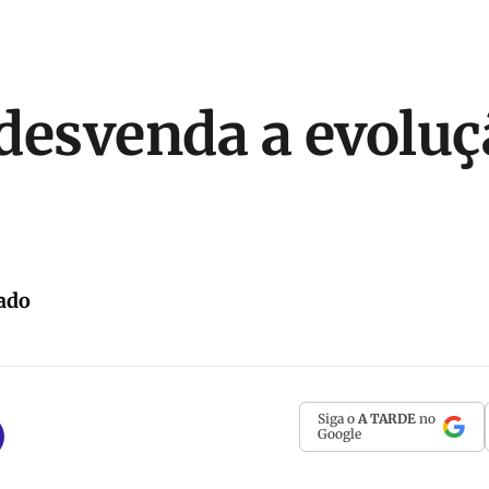
desvenda a evoluç
ado
Siga o
A TARDE
no
Google