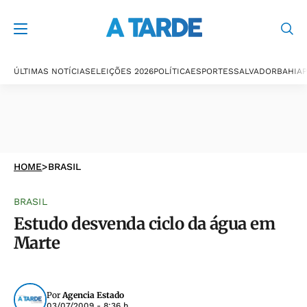
ÚLTIMAS NOTÍCIAS
ELEIÇÕES 2026
POLÍTICA
ESPORTES
SALVADOR
BAHIA
P
HOME
>
BRASIL
BRASIL
Estudo desvenda ciclo da água em
Marte
Por
Agencia Estado
03/07/2009 - 8:36 h