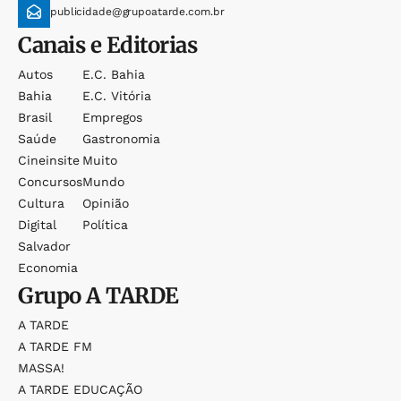
publicidade@grupoatarde.com.br
Canais e Editorias
Autos
E.c. Bahia
Bahia
E.c. Vitória
Brasil
Empregos
Saúde
Gastronomia
Cineinsite
Muito
Concursos
Mundo
Cultura
Opinião
Digital
Política
Salvador
Economia
Grupo
A TARDE
A TARDE
A TARDE FM
MASSA!
A TARDE EDUCAÇÃO