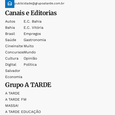
publicidade@grupoatarde.com.br
Canais e Editorias
Autos
E.c. Bahia
Bahia
E.c. Vitória
Brasil
Empregos
Saúde
Gastronomia
Cineinsite
Muito
Concursos
Mundo
Cultura
Opinião
Digital
Política
Salvador
Economia
Grupo
A TARDE
A TARDE
A TARDE FM
MASSA!
A TARDE EDUCAÇÃO