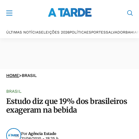
ÚLTIMAS NOTÍCIAS
ELEIÇÕES 2026
POLÍTICA
ESPORTES
SALVADOR
BAHIA
P
HOME
>
BRASIL
BRASIL
Estudo diz que 19% dos brasileiros
exageram na bebida
Por
Agência Estado
21/06/2010 - 19:25 h