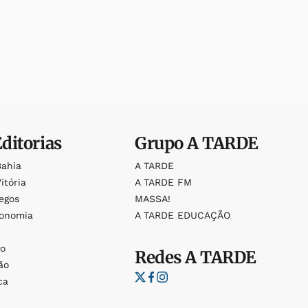
Editorias
Grupo
A TARDE
Bahia
A TARDE
itória
A TARDE FM
egos
MASSA!
ronomia
A TARDE EDUCAÇÃO
o
o
Redes
A TARDE
ão
ca