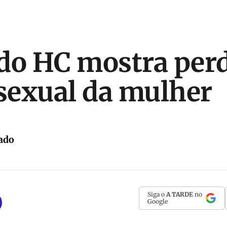
do HC mostra per
 sexual da mulher
ado
Siga o
A TARDE
no
Google