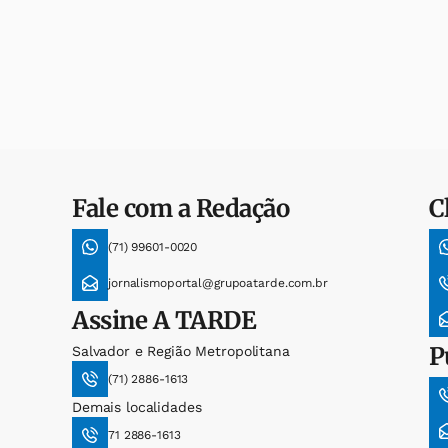
Fale com a Redação
C
(71) 99601-0020
jornalismoportal@grupoatarde.com.br
Assine
A TARDE
P
Salvador e Região Metropolitana
(71) 2886-1613
Demais localidades
71 2886-1613