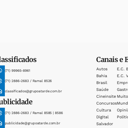
lassificados
Canais e 
Autos
E.c. 
(71) 99965-8961
Bahia
E.c. V
(71) 2886-2683 / Ramal 8526
Brasil
Empr
Saúde
Gast
classificados@grupoatarde.com.br
Cineinsite
Muit
ublicidade
Concursos
Mund
Cultura
Opini
(71) 2886-2683 / Ramal 8585 | 8586
Digital
Políti
publicidade@grupoatarde.com.br
Salvador